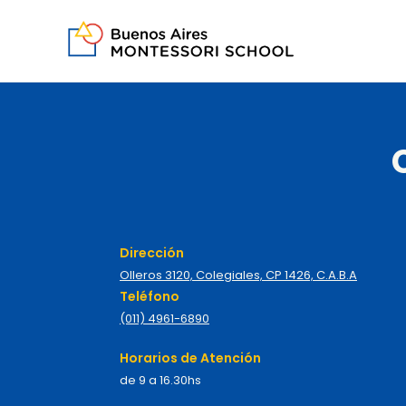
Dirección
Olleros 3120, Colegiales, CP 1426, C.A.B.A
Teléfono
(011) 4961-6890
Horarios de Atención
de 9 a 16.30hs