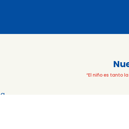
Nue
“El niño es tanto 
 a
Nuestra escuela ofrec
ntessori
auténtica, rica e individua
de cada niño. Promov
Montessori el desarrollo i
niños.