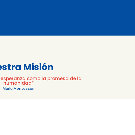
stra Misión
la esperanza como la promesa de la
humanidad”
María Montessori
e una experiencia educativa Montessori
lizada, que guía y nutre el desarrollo natural
emos y alentamos a través del método
ntegral físico, psíquico y social de nuestros